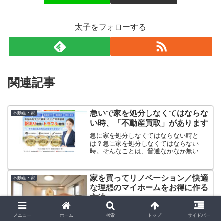
太子をフォローする
関連記事
急いで家を処分しなくてはならな
不動産・家
い時、「不動産買取」があります
急に家を処分しなくてはならない時と
は？急に家を処分しなくてはならない
時。そんなことは、普通なかなか無いと
思います。では、「急に家を処分しなく
てはならない時」とは、一体どんな時な
のでしょうか？それは例えば、以下のよ
家を買ってリノベーション／快適
不動産・家
うな「困っている状況」の時、...
な理想のマイホームをお得に作る
方法
中古を買ってリノベーション。家を買う
メニュー
ホーム
検索
トップ
サイドバー
といえば新築が当たり前でしたが、中古