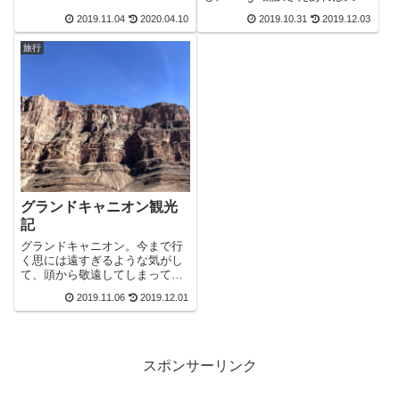
します。
夫なのか?!体当たりで体感した
2019.11.04
2020.04.10
2019.10.31
2019.12.03
お話をご紹介します。
旅行
グランドキャニオン観光
記
グランドキャニオン。今まで行
く思には遠すぎるような気がし
て、頭から敬遠してしまって今
祖いたが、この度機会があり、
2019.11.06
2019.12.01
グランドキャニオンに行ってき
ました。無限の静寂の中の風の
音、岩の声。ただただそこにい
るだけの、さの圧倒的な存在
感。その観光記です。
スポンサーリンク