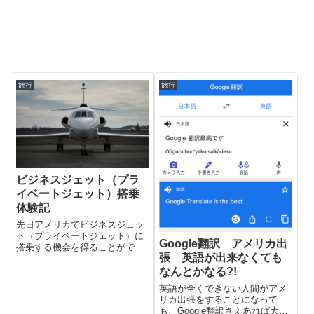
旅行
旅行
ビジネスジェット（プラ
イベートジェット）搭乗
体験記
先日アメリカでビジネスジェッ
ト（プライベートジェット）に
Google翻訳 アメリカ出
搭乗する機会を得ることができ
張 英語が出来なくても
ました。それに先んじて、展示
会場にて沢山の実機も見学。普
なんとかなる?!
段、滅多に触れることのできな
英語が全くできない人間がアメ
いビジネスジェット（プライベ
リカ出張をすることになって
ートジェット）の世界をご紹介
も、Google翻訳さえあれば大丈