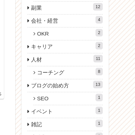
12
副業
4
会社・経営
2
OKR
2
キャリア
11
人材
8
コーチング
13
ブログの始め方
た
5
1
SEO
1
イベント
1
雑記