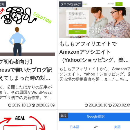
め方
ブログの始め方
もしもアフィリエイトで
Amazonアソシエイト
（Yahoo!ショッピング、楽天
グ初心者向け】
市場）の提携に成功した方法
もしもアフィリエイトから、Amazon
Pressで書いたブログ記
ソシエイト、Yahoo！ショッピング、
えてしまった時の対処
天市場の提携審査を通しました。特
に、初心者ブロガーの最初の目標のひ
て、公開したばかりの記事が
とつであるAmazonアソシエイトとの
う。その原因がWordPress
携は、もしもアフィリエイト経由でス
アプリ側での更新作業。アプ
ムーズに行えましたので、その過程を
を書いて下書き保存や更新を
公開してみます。
2019.10.13
2020.02.09
2019.10.10
2020.02.0
ちょっとおかしいぞと思った
作業を行わない方が無難で
旅行
でも消えてしまった時にはど
らいいのか。記事を復活させ
を記事にしました。