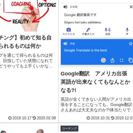
チング】初めて知る自
られるものは何か
グを通じて得られるものは何
。目指していた状態になれて
どうやっても上手くいかな
ように大きな壁にぶつかって
Google翻訳 アメリカ出張
時、「あなたはどういう自分
英語が出来なくてもなんとか
いのか」。コーチングではこ
問いかけられます。そこから
なる?!
針が生まれてくるのです。
英語が全くできない人間がアメリカ出
張をすることになっても、Google翻訳
さえあれば大丈夫なのか?!体当たりで
感したお話をご紹介します。
2019.10.17
2020.02.08
2019.10.31
2019.12.0
コーチング