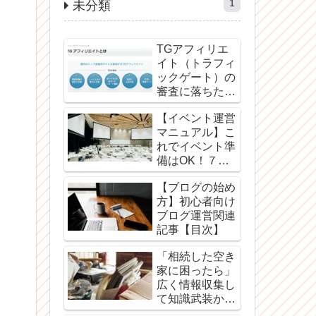
1
未分類
TGアフィリエ
イト（トラフィ
ックゲート）の
審査に落ちた理
由と対処方法
【イベント運営
マニュアル】こ
れでイベント準
備はOK！７つ
のツール
【ブログの始め
方】初心者向け
ブログ運営関連
記事【目次】
「相続した空き
家に困ったら」
広く情報収集し
て知識武装から
始めよう