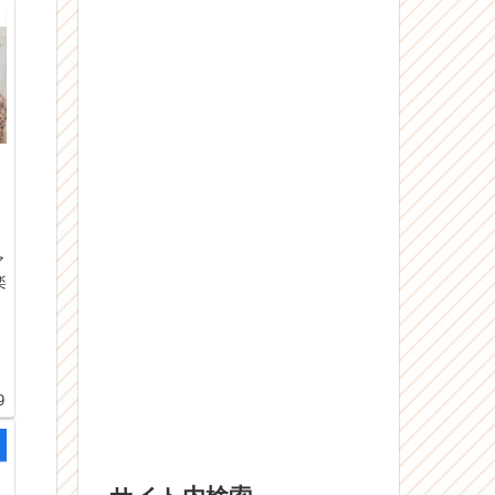
ア
楽
提
9