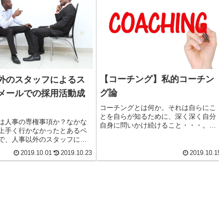
【コーチング】私的コーチン
外のスタッフによるス
グ論
メールでの採用活動成
コーチングとは何か。それは自らにこ
とを自らが知るために、深く深く自分
は人事の専権事項か？なかな
自身に問いかけ続けること・・・。自
上手く行かなかったとあるベ
らが業界TOPクラスのプロのコーチか
で、人事以外のスタッフによ
ら1年半にわたるセッション受けてき
トメールを使った採用活動に
経験を通じて学んだこと、知りうる範
2019.10.01
2019.10.23
2019.10.1
だことで、採用が大いに進ん
囲のことを、私的なコーチング論とし
紹介します。
て書いていきます。