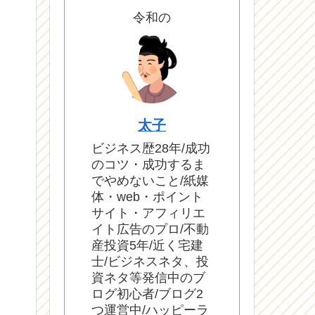
令和の
太子
ビジネス歴28年/成功
のコツ・成功するま
でやめないこと/紙媒
体・web・ポイント
サイト・アフィリエ
イト広告のプロ/不動
産投資5年/近く宅建
士/ビジネスネタ、投
資ネタ等発信中のブ
ログ初心者/ブログ2
つ運営中/ハッピーラ