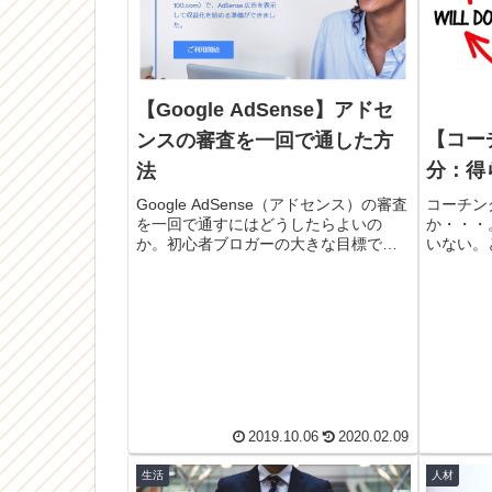
【Google AdSense】アドセ
【コー
ンスの審査を一回で通した方
分：得
法
コーチン
Google AdSense（アドセンス）の審査
か・・・
を一回で通すにはどうしたらよいの
いない。
か。初心者ブロガーの大きな目標であ
い。この
るアドセンスの審査通過。そのために
いている
必要な記事数、記事の文字数、記事の
でありた
内容、他ASPの広告を貼る時の注意点
のように
などを記事にしました。
人生の指
2019.10.06
2020.02.09
生活
人材