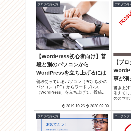
ブログの始め方
ブログの始
【WordPress初心者向け】普
【ブロ
段と別のパソコンから
Word
WordPressを立ち上げるには
事が消
普段使っているパソコン（PC）以外の
法
パソコン（PC）からワードプレス
書き上げ
（WordPress）を立ち上げて、投稿作
消えてしま
成や編集をする方法についてお伝えし
のスマホ
ます。
リで記事
2019.10.26
2020.02.09
する際、
ら安易に
ブログの始め方
コーチング
す。それ
うしらた
る対処法