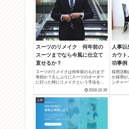
人事以
スーツのリメイク 何年前の
カウト
スーツまでなら今風に仕立て
功事例
直せるか？
採用活動
スーツのリメイクは何年前のものまで
か採用が
有効か？久しぶりにスーツのオーダー
ンチャー
に行った時にリメイクという手法を知
るスカウ
り、10年前のスーツでトライしてみた
2019.10.30
取り組ん
顛末。はたして今風のスーツに生まれ
だ事例を
変わることが出来るのか？リメイクで
人材
対応出来ること、出来ないことがあり
ました。